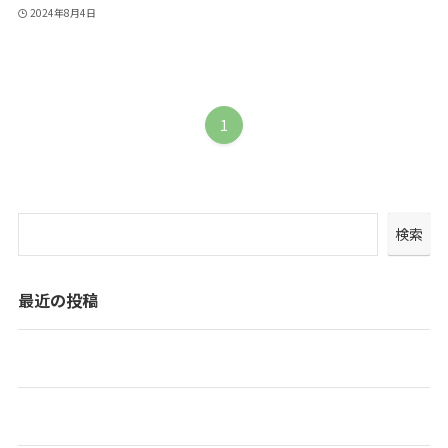
2024年8月4日
1
検索
最近の投稿
プアピリアロハ🌴
喫茶和らぎ☕