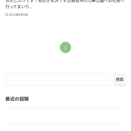
お久しぶりです！和らぎ水沢です😌桑名市の九華公園へお花見へ
行ってまいり...
2025年4月2日
1
検索
最近の投稿
プアピリアロハ🌴