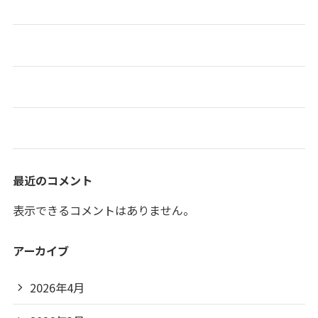
喫茶和らぎ☕
春のスイーツ喫茶🍹
おでん屋台開店🍢🍵
お正月🎍🐎
最近のコメント
表示できるコメントはありません。
アーカイブ
2026年4月